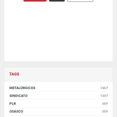
TAGS
METALÚRGICOS
1467
SINDICATO
1347
PLR
659
OSASCO
559