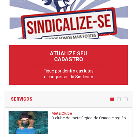
ATUALIZE SEU
CADASTRO
Fique por dentro das lutas
e conquistas do Sindicato
SERVIÇOS
MetalClube
O clube do metalúrgico de Osaco e região