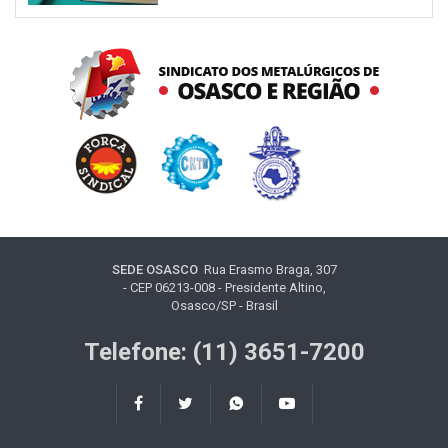
SEDE OSASCO
Rua Erasmo Braga, 307
- CEP 06213-008 - Presidente Altino,
Osasco/SP - Brasil
Telefone: (11) 3651-7200