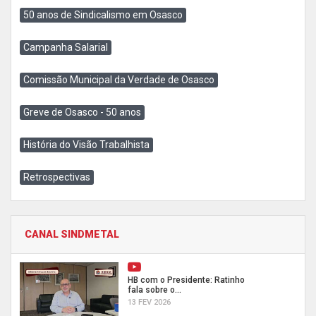
50 anos de Sindicalismo em Osasco
Campanha Salarial
Comissão Municipal da Verdade de Osasco
Greve de Osasco - 50 anos
História do Visão Trabalhista
Retrospectivas
CANAL SINDMETAL
HB com o Presidente: Ratinho
fala sobre o...
13 FEV 2026