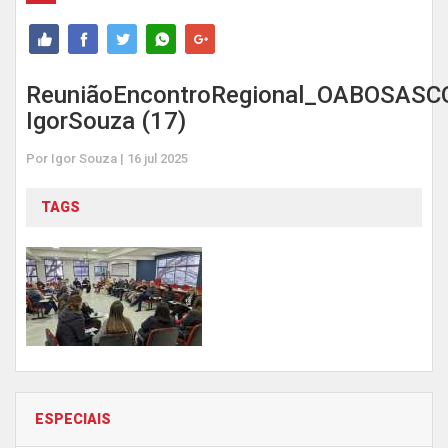
ReuniãoEncontroRegional_OABOSASC
IgorSouza (17)
Por Igor Souza | 16 jul 2025
TAGS
ESPECIAIS