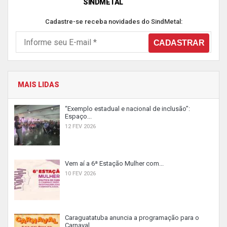
SINDMETAL
Cadastre-se receba novidades do SindMetal:
MAIS LIDAS
“Exemplo estadual e nacional de inclusão”:
Espaço...
12 FEV 2026
Vem aí a 6ª Estação Mulher com...
10 FEV 2026
Caraguatatuba anuncia a programação para o
Carnaval...