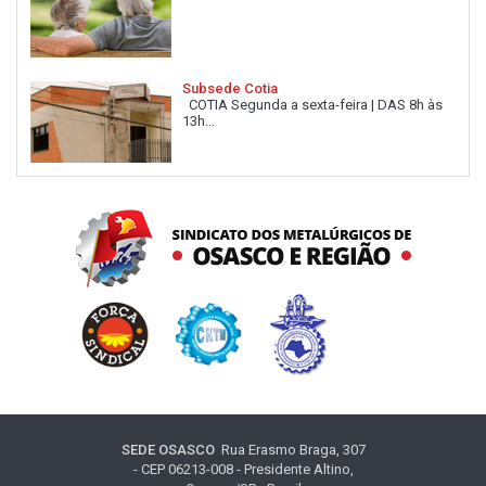
Subsede Cotia
COTIA Segunda a sexta-feira | DAS 8h às
13h...
SEDE OSASCO
Rua Erasmo Braga, 307
- CEP 06213-008 - Presidente Altino,