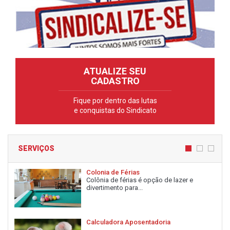
ATUALIZE SEU
CADASTRO
Fique por dentro das lutas
e conquistas do Sindicato
SERVIÇOS
Colonia de Férias
Colônia de férias é opção de lazer e
divertimento para...
Calculadora Aposentadoria