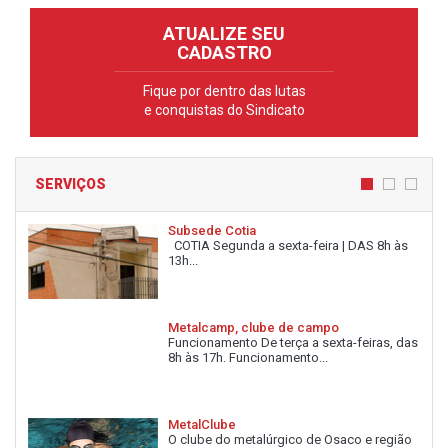
ATUALIZE SEU
CADASTRO
Fique por dentro das lutas
e conquistas do Sindicato
SERVIÇOS
Subsede Cotia
COTIA Segunda a sexta-feira | DAS 8h às
13h...
Metalcamp, clube de campo
Funcionamento De terça a sexta-feiras, das
8h às 17h. Funcionamento...
MetalClube
O clube do metalúrgico de Osaco e região