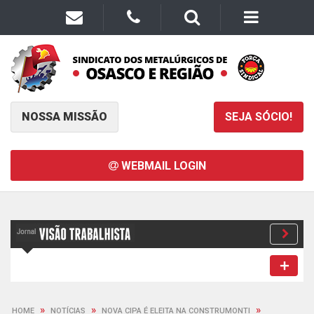
NOSSA MISSÃO
SEJA SÓCIO!
WEBMAIL LOGIN
»
»
»
HOME
NOTÍCIAS
NOVA CIPA É ELEITA NA CONSTRUMONTI