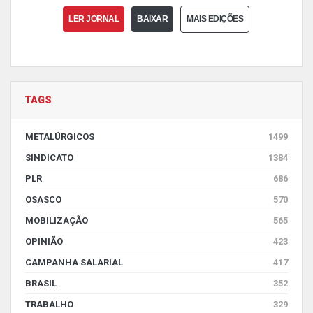
LER JORNAL
BAIXAR
MAIS EDIÇÕES
TAGS
METALÚRGICOS
1499
SINDICATO
1384
PLR
686
OSASCO
570
MOBILIZAÇÃO
565
OPINIÃO
423
CAMPANHA SALARIAL
417
BRASIL
352
TRABALHO
329