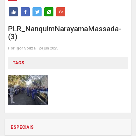
PLR_NanquimNarayamaMassada-
(3)
Por Igor Souza | 24 jun 2025
TAGS
ESPECIAIS