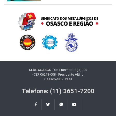
SEDE OSASCO
Rua Erasmo Braga, 307
- CEP 06213-008 - Presidente Altino,
Osasco/SP - Brasil
Telefone: (11) 3651-7200