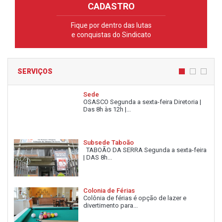
CADASTRO
Fique por dentro das lutas
e conquistas do Sindicato
SERVIÇOS
Sede
OSASCO Segunda a sexta-feira Diretoria |
Das 8h às 12h |...
Subsede Taboão
TABOÃO DA SERRA Segunda a sexta-feira
| DAS 8h...
Colonia de Férias
Colônia de férias é opção de lazer e
divertimento para...