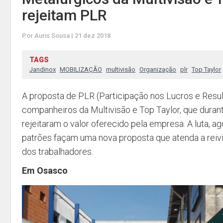
rejeitam PLR
Por Auris Sousa | 21 dez 2018
TAGS
Jandinox
MOBILIZAÇÃO
multivisão
Organização
plr
Top Taylor
A proposta de PLR (Participação nos Lucros e Resu
companheiros da Multivisão e Top Taylor, que duran
rejeitaram o valor oferecido pela empresa. A luta, ag
patrões façam uma nova proposta que atenda a reiv
dos trabalhadores.
Em Osasco