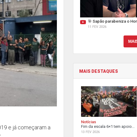
🎯 Sapão parabeniza o Hor
11 FEV 2026
MAI
MAIS DESTAQUES
Notícias
Fim da escala 6×1 tem apoio...
2019 e já começaram a
13 FEV 2026
.