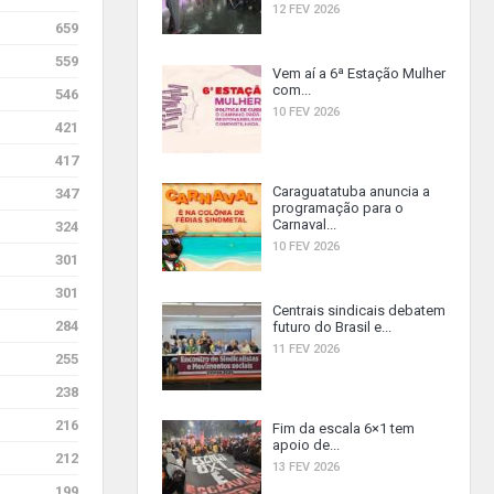
12 FEV 2026
659
559
Vem aí a 6ª Estação Mulher
com...
546
10 FEV 2026
421
417
Caraguatatuba anuncia a
347
programação para o
Carnaval...
324
10 FEV 2026
301
301
Centrais sindicais debatem
284
futuro do Brasil e...
11 FEV 2026
255
238
216
Fim da escala 6×1 tem
apoio de...
212
13 FEV 2026
199