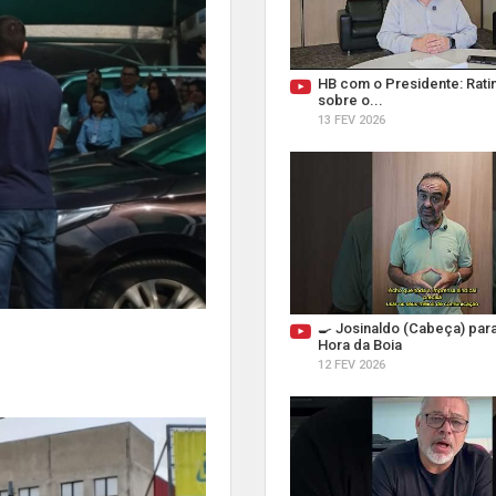
HB com o Presidente: Ratin
sobre o...
13 FEV 2026
🍳 Josinaldo (Cabeça) par
Hora da Boia
12 FEV 2026