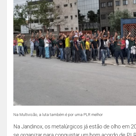
Na Multivisão, a luta também é por uma PLR melhor
Na Jandinox, os metalúrgicos já estão de olho em 
se organizar para conquistar um bom acordo de PLR