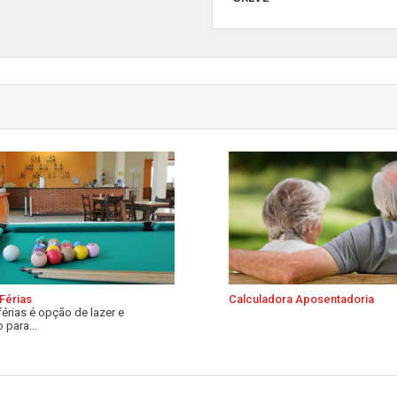
Férias
Calculadora Aposentadoria
férias é opção de lazer e
 para...