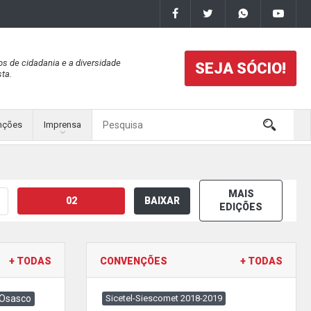
os de cidadania e a diversidade
SEJA SÓCIO!
ta.
nções
Imprensa
MAIS
02
BAIXAR
EDIÇÕES
+ TODAS
CONVENÇÕES
+ TODAS
 Osasco
Sicetel-Siescomet 2018-2019