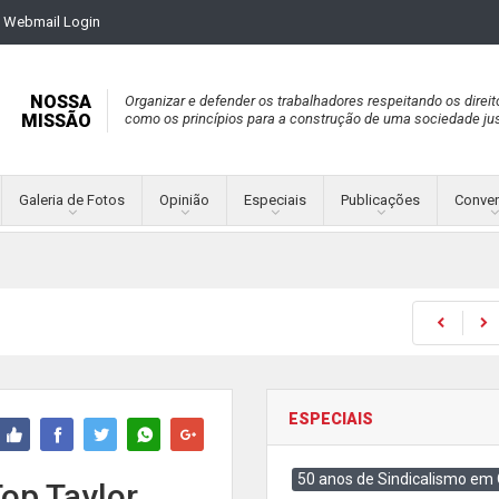
Webmail Login
NOSSA
Organizar e defender os trabalhadores respeitando os direit
MISSÃO
como os princípios para a construção de uma sociedade jus
Galeria de Fotos
Opinião
Especiais
Publicações
Conve
ESPECIAIS
50 anos de Sindicalismo em
Top Taylor