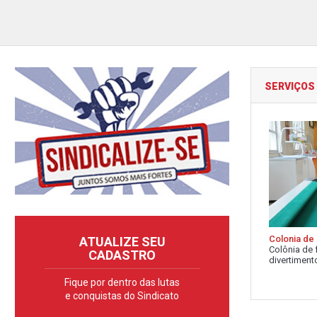
SERVIÇOS
Colonia de 
ATUALIZE SEU
Colônia de 
CADASTRO
divertimento
Fique por dentro das lutas
e conquistas do Sindicato