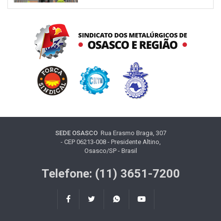
SEDE OSASCO
Rua Erasmo Braga, 307
- CEP 06213-008 - Presidente Altino,
Osasco/SP - Brasil
Telefone: (11) 3651-7200