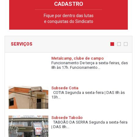
CADASTRO
Fique por dentro das lutas
e conquistas do Sindicato
SERVIÇOS
Metalcamp, clube de campo
Funcionamento De terça a sexta-feiras, das
8h às 17h. Funcionamento...
Subsede Cotia
COTIA Segunda a sexta-feira | DAS 8h às
13h...
Subsede Taboão
TABOÃO DA SERRA Segunda a sexta-feira
| DAS 8h...