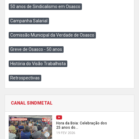
50 anos de Sindicalismo em Osasco
Campanha Salarial
Comissão Municipal da Verdade de Osasco
Greve de Osasco - 50 anos
História do Visão Trabalhista
Retrospectivas
CANAL SINDMETAL
Hora da Boia: Celebração dos
25 anos do...
19 FEV 2026