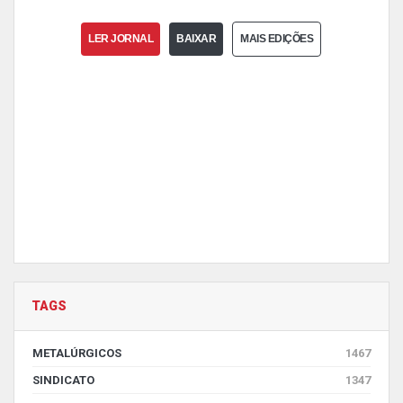
LER JORNAL
BAIXAR
MAIS EDIÇÕES
TAGS
METALÚRGICOS
1467
SINDICATO
1347