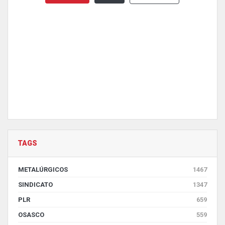
TAGS
METALÚRGICOS
1467
SINDICATO
1347
PLR
659
OSASCO
559