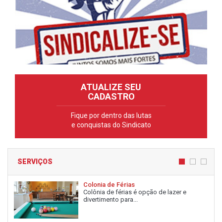
ATUALIZE SEU
CADASTRO
Fique por dentro das lutas
e conquistas do Sindicato
SERVIÇOS
Colonia de Férias
Colônia de férias é opção de lazer e
divertimento para...