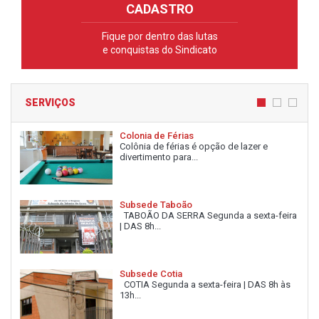
CADASTRO
Fique por dentro das lutas
e conquistas do Sindicato
SERVIÇOS
Colonia de Férias
Colônia de férias é opção de lazer e
divertimento para...
Subsede Taboão
TABOÃO DA SERRA Segunda a sexta-feira
| DAS 8h...
Subsede Cotia
COTIA Segunda a sexta-feira | DAS 8h às
13h...