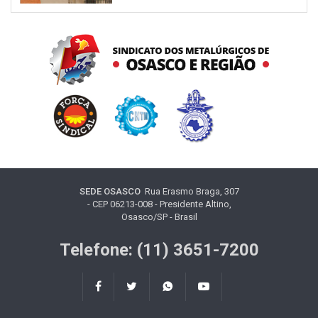
SEDE OSASCO
Rua Erasmo Braga, 307
- CEP 06213-008 - Presidente Altino,
Osasco/SP - Brasil
Telefone: (11) 3651-7200