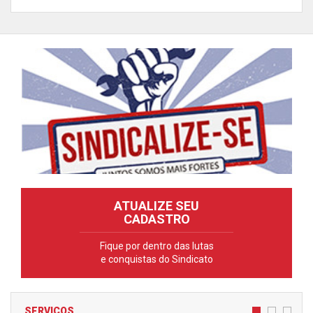
ATUALIZE SEU
CADASTRO
Fique por dentro das lutas
e conquistas do Sindicato
SERVIÇOS