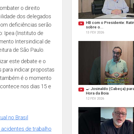
ombater o direito
bilidade dos delegados
HB com o Presidente: Ratin
com deficiências serão
sobre o...
 Ipea (Instituto de
13 FEV 2026
ento Intersindical de
itura de São Paulo.
izar este debate e o
 para indicar propostas
nal também é o momento
 acontece nos dias 15 e
🍳 Josinaldo (Cabeça) par
Hora da Boia
12 FEV 2026
al no Brasil
 acidentes de trabalho