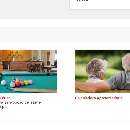
Férias
Calculadora Aposentadoria
férias é opção de lazer e
 para...