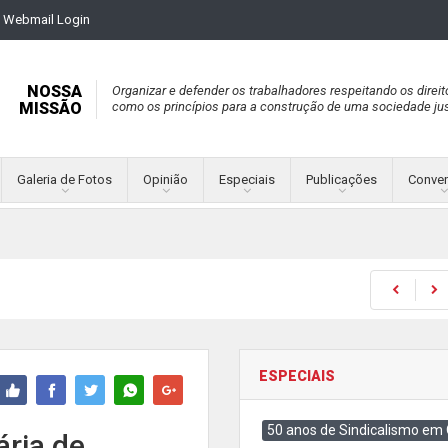
Webmail Login
NOSSA
Organizar e defender os trabalhadores respeitando os direit
MISSÃO
como os princípios para a construção de uma sociedade jus
Galeria de Fotos
Opinião
Especiais
Publicações
Conve
ESPECIAIS
50 anos de Sindicalismo em
ária de