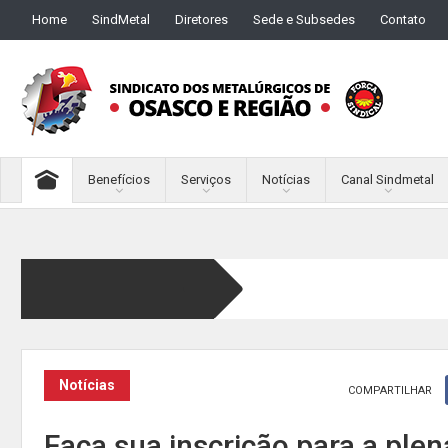
Home
SindMetal
Diretores
Sede e Subsedes
Contato
Benefícios
Serviços
Notícias
Canal Sindmetal
Notícias
COMPARTILHAR
Faça sua inscrição para a plen