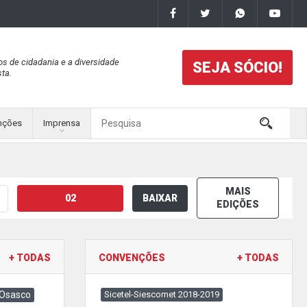
os de cidadania e a diversidade
SEJA SÓCIO!
ta.
nções
Imprensa
MAIS
02
BAIXAR
EDIÇÕES
+ TODAS
CONVENÇÕES
+ TODAS
 Osasco
Sicetel-Siescomet 2018-2019