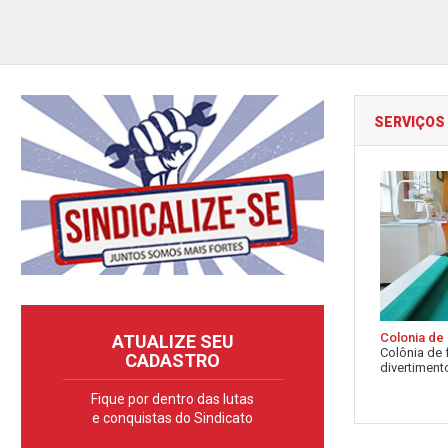
SERVIÇOS
Colonia de 
ATUALIZE SEU
Colônia de 
CADASTRO
divertimento
Fique por dentro das lutas
e conquistas do Sindicato