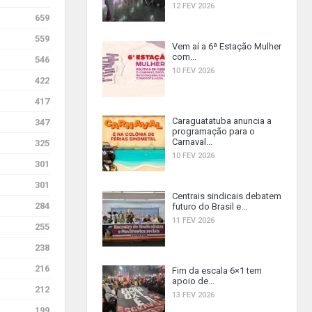
12 FEV 2026
659
559
Vem aí a 6ª Estação Mulher
com...
546
10 FEV 2026
422
417
Caraguatatuba anuncia a
347
programação para o
Carnaval...
325
10 FEV 2026
301
301
Centrais sindicais debatem
284
futuro do Brasil e...
11 FEV 2026
255
238
216
Fim da escala 6×1 tem
apoio de...
212
13 FEV 2026
199