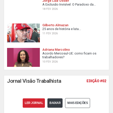
Jorge Luiz Ussier
A Exclusão Invisível: O Paradoxo da...
18 FEV 2026
Gilberto Almazan
25 anos de história e luta...
11 FEV 2026
Adriana Marcolino
Acordo Mercosul-UE: como ficam os
trabalhadores?
10 FEV 2026
Jornal Visão Trabalhista
EDIÇÃO #02
LER JORNAL
BAIXAR
MAIS EDIÇÕES