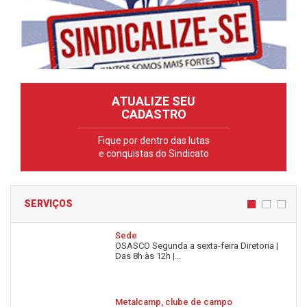
ATUALIZE SEU
CADASTRO
Fique por dentro das lutas
e conquistas do Sindicato
SERVIÇOS
Sede
OSASCO Segunda a sexta-feira Diretoria |
Das 8h às 12h |...
Metalcamp, clube de campo