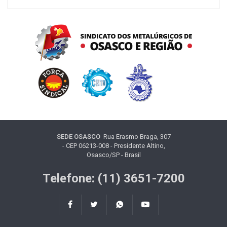
SEDE OSASCO
Rua Erasmo Braga, 307
- CEP 06213-008 - Presidente Altino,
Osasco/SP - Brasil
Telefone: (11) 3651-7200