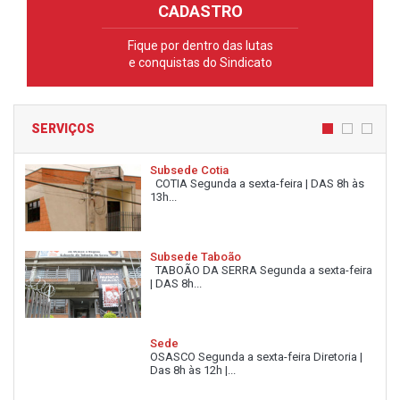
CADASTRO
Fique por dentro das lutas
e conquistas do Sindicato
SERVIÇOS
Subsede Cotia
COTIA Segunda a sexta-feira | DAS 8h às
13h...
Subsede Taboão
TABOÃO DA SERRA Segunda a sexta-feira
| DAS 8h...
Sede
OSASCO Segunda a sexta-feira Diretoria |
Das 8h às 12h |...