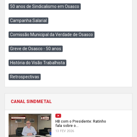
50 anos de Sindicalismo em Osasco
Campanha Salarial
Comissão Municipal da Verdade de Osasco
Greve de Osasco - 50 anos
História do Visão Trabalhista
Retrospectivas
CANAL SINDMETAL
HB com o Presidente: Ratinho
fala sobre o...
13 FEV 2026