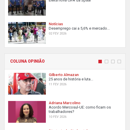
Eleita nova CIPA da Spaal
Notícias
Desemprego cai a 5,6% e mercado...
02 FEV 2026
COLUNA OPINIÃO
Gilberto Almazan
25 anos de história e luta...
11 FEV 2026
Adriana Marcolino
Acordo Mercosul-UE: como ficam os
trabalhadores?
10 FEV 2026