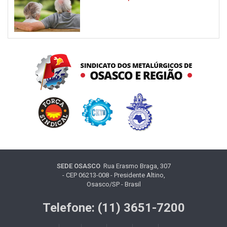
SEDE OSASCO
Rua Erasmo Braga, 307
- CEP 06213-008 - Presidente Altino,
Osasco/SP - Brasil
Telefone: (11) 3651-7200