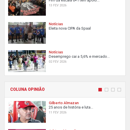
Fim da escala 6×1 tem apoio...
13 FEV 2026
Notícias
Eleita nova CIPA da Spaal
Notícias
Desemprego cai a 5,6% e mercado...
02 FEV 2026
COLUNA OPINIÃO
Gilberto Almazan
25 anos de história e luta...
11 FEV 2026