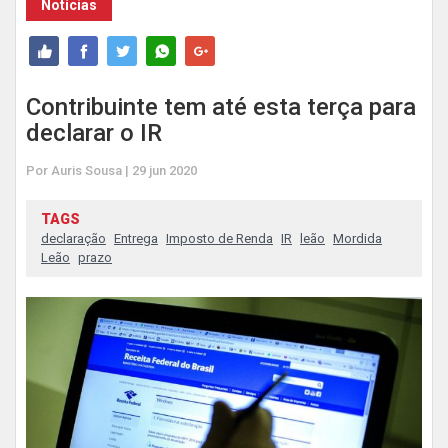
Notícias
Contribuinte tem até esta terça para
declarar o IR
Por Auris Sousa | 29 jun 2020
TAGS
declaração
Entrega
Imposto de Renda
IR
leão
Mordida
Leão
prazo