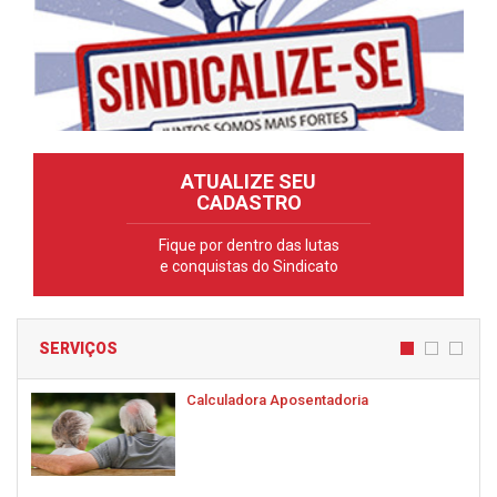
ATUALIZE SEU
CADASTRO
Fique por dentro das lutas
e conquistas do Sindicato
SERVIÇOS
Calculadora Aposentadoria