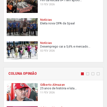
Fim da escala 6×1 tem apoio...
13 FEV 2026
Notícias
Eleita nova CIPA da Spaal
Notícias
Desemprego cai a 5,6% e mercado...
02 FEV 2026
COLUNA OPINIÃO
Gilberto Almazan
25 anos de história e luta...
11 FEV 2026