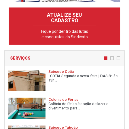
ATUALIZE SEU
CADASTRO
Fique por dentro das lutas
e conquistas do Sindicato
SERVIÇOS
Subsede Cotia
COTIA Segunda a sexta-feira | DAS 8h às
13h...
Colonia de Férias
Colônia de férias é opção de lazer e
divertimento para...
Subsede Taboão