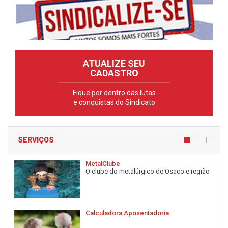
ATUALIZE SEU
CADASTRO
Fique por dentro das lutas
e conquistas do Sindicato
SERVIÇOS
MetalClube
O clube do metalúrgico de Osaco e região
Calculadora Aposentadoria