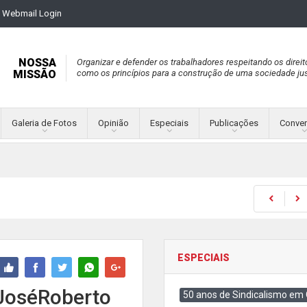
Webmail Login
NOSSA
Organizar e defender os trabalhadores respeitando os direit
MISSÃO
como os princípios para a construção de uma sociedade jus
Galeria de Fotos
Opinião
Especiais
Publicações
Conve
ESPECIAIS
JoséRoberto
50 anos de Sindicalismo em