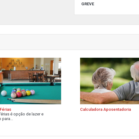
GREVE
Férias
Calculadora Aposentadoria
férias é opção de lazer e
 para...