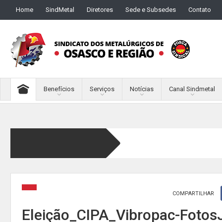
Home
SindMetal
Diretores
Sede e Subsedes
Contato
Benefícios
Serviços
Notícias
Canal Sindmetal
COMPARTILHAR
Eleição_CIPA_Vibropac-Fotos