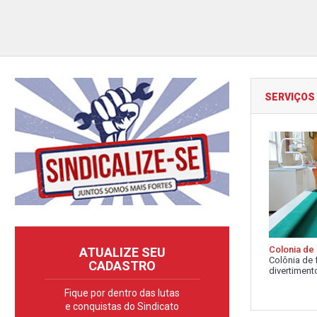
SERVIÇOS
Colonia de 
ATUALIZE SEU
Colônia de 
CADASTRO
divertimento
Fique por dentro das lutas
e conquistas do Sindicato