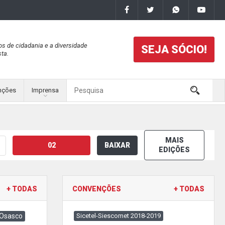
os de cidadania e a diversidade
SEJA SÓCIO!
ta.
nções
Imprensa
MAIS
02
BAIXAR
EDIÇÕES
+ TODAS
CONVENÇÕES
+ TODAS
 Osasco
Sicetel-Siescomet 2018-2019