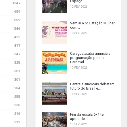
Espaço...
1347
12 FEV 2026
659
559
Vem aí a 6ª Estação Mulher
com...
546
10 FEV 2026
422
417
Caraguatatuba anuncia a
347
programação para o
Carnaval...
325
10 FEV 2026
301
301
Centrais sindicais debatem
284
futuro do Brasil e...
11 FEV 2026
255
238
216
Fim da escala 6×1 tem
apoio de...
212
13 FEV 2026