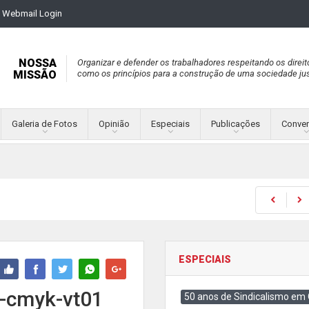
Webmail Login
NOSSA
Organizar e defender os trabalhadores respeitando os direit
MISSÃO
como os princípios para a construção de uma sociedade jus
Galeria de Fotos
Opinião
Especiais
Publicações
Conve
ESPECIAIS
o-cmyk-vt01
50 anos de Sindicalismo em