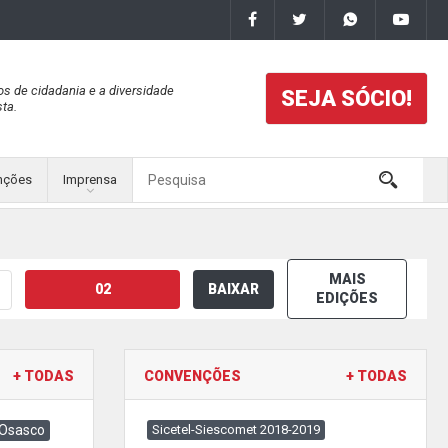
os de cidadania e a diversidade
SEJA SÓCIO!
ta.
nções
Imprensa
MAIS
02
BAIXAR
EDIÇÕES
+ TODAS
CONVENÇÕES
+ TODAS
 Osasco
Sicetel-Siescomet 2018-2019