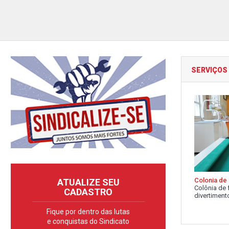
SERVIÇOS
Colonia de 
ATUALIZE SEU
Colônia de 
CADASTRO
divertimento
Fique por dentro das lutas
e conquistas do Sindicato