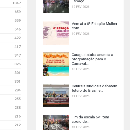
Espaço...
1347
12 FEV 2026
659
559
Vem aí a 6ª Estação Mulher
com...
546
10 FEV 2026
422
417
Caraguatatuba anuncia a
347
programação para o
Carnaval...
325
10 FEV 2026
301
301
Centrais sindicais debatem
284
futuro do Brasil e...
11 FEV 2026
255
238
216
Fim da escala 6×1 tem
apoio de...
212
13 FEV 2026