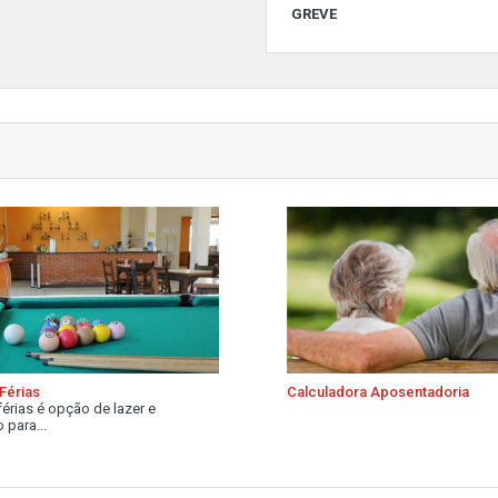
GREVE
Férias
Calculadora Aposentadoria
férias é opção de lazer e
 para...