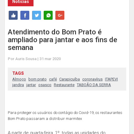
Notícias
Atendimento do Bom Prato é
ampliado para jantar e aos fins de
semana
Por Auris Sousa | 31 mar 2020
TAGS
Almoço
bom prato
café
Carapicuíba
coronavírus
ITAPEVI
jandira
jantar
osasco
Restaurante
TABOÃO DA SERRA
Para proteger os usuários do contágio do Covid-19, os restaurantes
Bom Prato passaram a distribuir marmitex
A partir de quarta-feira, 1º, todas as unidades do