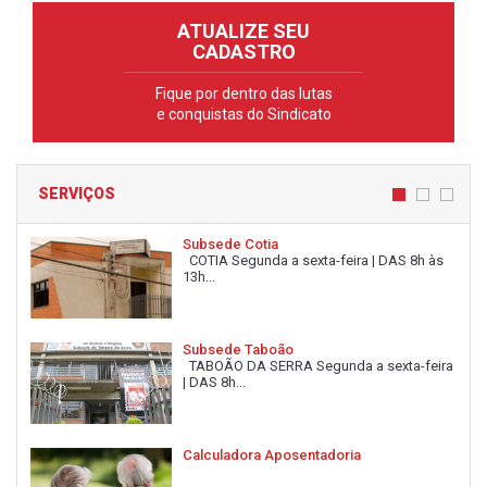
ATUALIZE SEU
CADASTRO
Fique por dentro das lutas
e conquistas do Sindicato
SERVIÇOS
Subsede Cotia
COTIA Segunda a sexta-feira | DAS 8h às
13h...
Subsede Taboão
TABOÃO DA SERRA Segunda a sexta-feira
| DAS 8h...
Calculadora Aposentadoria