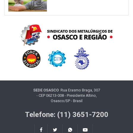
SEDE OSASCO
Rua Erasmo Braga, 307
- CEP 06213-008 - Presidente Altino,
Osasco/SP - Brasil
Telefone: (11) 3651-7200