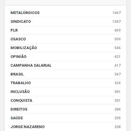
METALÚRGICOS
1467
SINDICATO
1347
PLR
659
OSASCO
559
MOBILIZAÇÃO
546
OPINIÃO
421
CAMPANHA SALARIAL
417
BRASIL
347
TRABALHO
324
INCLUSÃO
301
CONQUISTA
301
DIREITOS
284
SAÚDE
255
JORGE NAZARENO
238