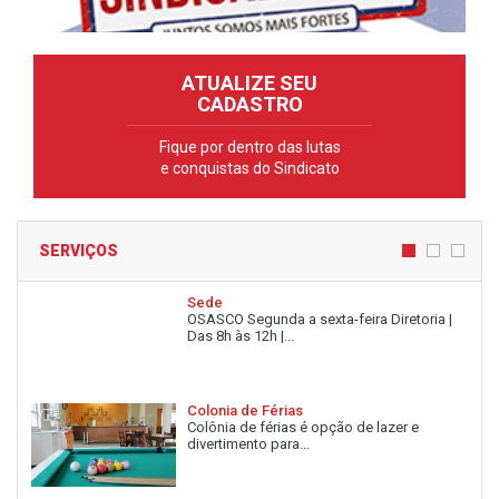
ATUALIZE SEU
CADASTRO
Fique por dentro das lutas
e conquistas do Sindicato
SERVIÇOS
Sede
OSASCO Segunda a sexta-feira Diretoria |
Das 8h às 12h |...
Colonia de Férias
Colônia de férias é opção de lazer e
divertimento para...