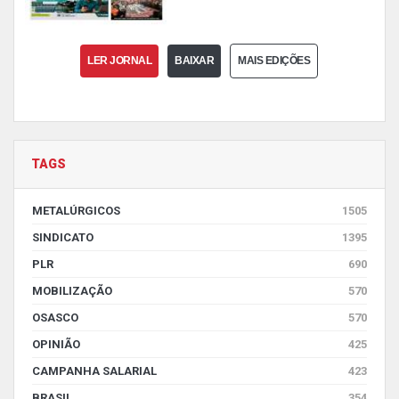
LER JORNAL
BAIXAR
MAIS EDIÇÕES
TAGS
METALÚRGICOS
1505
SINDICATO
1395
PLR
690
MOBILIZAÇÃO
570
OSASCO
570
OPINIÃO
425
CAMPANHA SALARIAL
423
BRASIL
354