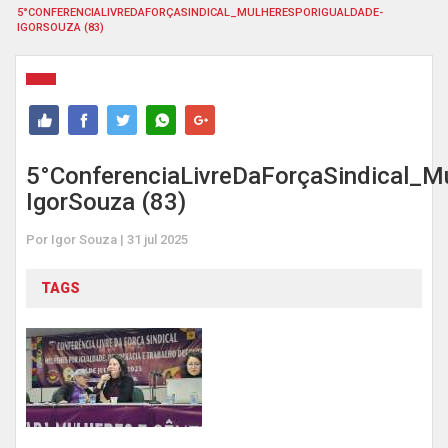
5°CONFERENCIALIVREDAFORÇASINDICAL_MULHERESPORIGUALDADE-
IGORSOUZA (83)
5°ConferenciaLivreDaForçaSindical_M
IgorSouza (83)
Por Igor Souza | 31 jul 2025
TAGS