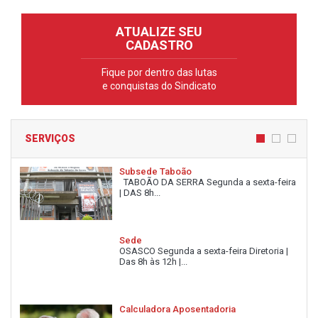
ATUALIZE SEU
CADASTRO
Fique por dentro das lutas
e conquistas do Sindicato
SERVIÇOS
Subsede Taboão
TABOÃO DA SERRA Segunda a sexta-feira
| DAS 8h...
Sede
OSASCO Segunda a sexta-feira Diretoria |
Das 8h às 12h |...
Calculadora Aposentadoria