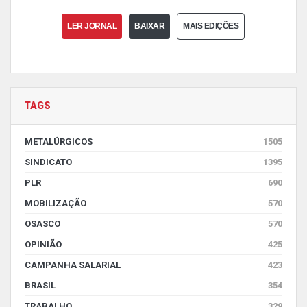
LER JORNAL
BAIXAR
MAIS EDIÇÕES
TAGS
METALÚRGICOS
1505
SINDICATO
1395
PLR
690
MOBILIZAÇÃO
570
OSASCO
570
OPINIÃO
425
CAMPANHA SALARIAL
423
BRASIL
354
TRABALHO
329