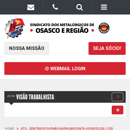
NOSSA MISSÃO
SEJA SÓCIO!
WEBMAIL LOGIN
»
HOME
ATO_CENTRAOPOVONÃOVAIPAGARCONTA-IGORSOUZA (123)