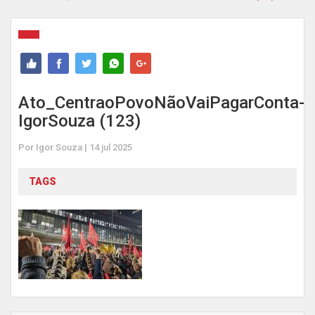
Ato_CentraoPovoNãoVaiPagarConta-
IgorSouza (123)
Por Igor Souza | 14 jul 2025
TAGS