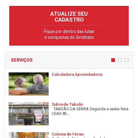
ATUALIZE SEU
CADASTRO
Fique por dentro das lutas
e conquistas do Sindicato
SERVIÇOS
Calculadora Aposentadoria
Subsede Taboão
TABOÃO DA SERRA Segunda a sexta-feira
| DAS 8h...
Colonia de Férias