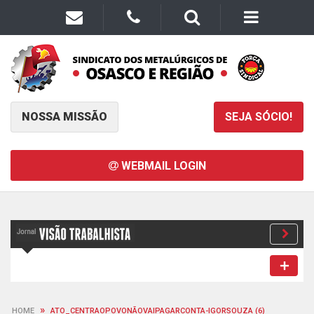
NOSSA MISSÃO
SEJA SÓCIO!
WEBMAIL LOGIN
»
HOME
ATO_CENTRAOPOVONÃOVAIPAGARCONTA-IGORSOUZA (6)