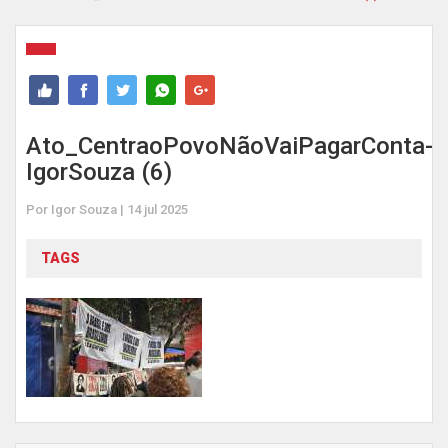
Ato_CentraoPovoNãoVaiPagarConta-
IgorSouza (6)
Por Igor Souza | 14 jul 2025
TAGS