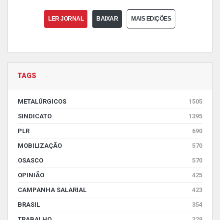
LER JORNAL
BAIXAR
MAIS EDIÇÕES
TAGS
METALÚRGICOS
1505
SINDICATO
1395
PLR
690
MOBILIZAÇÃO
570
OSASCO
570
OPINIÃO
425
CAMPANHA SALARIAL
423
BRASIL
354
TRABALHO
329