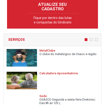
ATUALIZE SEU
CADASTRO
Fique por dentro das lutas
e conquistas do Sindicato
SERVIÇOS
MetalClube
O clube do metalúrgico de Osaco e região
Calculadora Aposentadoria
Sede
OSASCO Segunda a sexta-feira Diretoria |
Das 8h às 12h |...