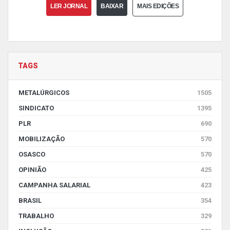
LER JORNAL
BAIXAR
MAIS EDIÇÕES
TAGS
METALÚRGICOS
1505
SINDICATO
1395
PLR
690
MOBILIZAÇÃO
570
OSASCO
570
OPINIÃO
425
CAMPANHA SALARIAL
423
BRASIL
354
TRABALHO
329