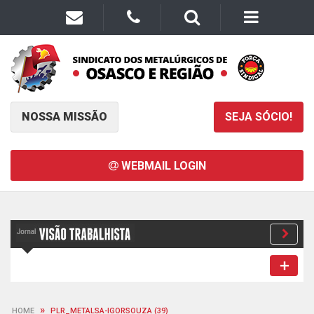
NOSSA MISSÃO
SEJA SÓCIO!
WEBMAIL LOGIN
»
HOME
PLR_METALSA-IGORSOUZA (39)