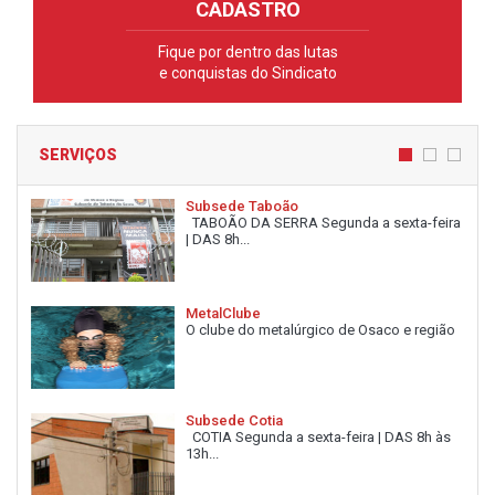
CADASTRO
Fique por dentro das lutas
e conquistas do Sindicato
SERVIÇOS
Subsede Taboão
TABOÃO DA SERRA Segunda a sexta-feira
| DAS 8h...
MetalClube
O clube do metalúrgico de Osaco e região
Subsede Cotia
COTIA Segunda a sexta-feira | DAS 8h às
13h...