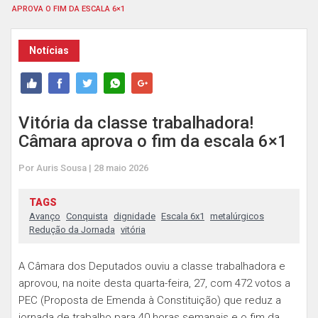
APROVA O FIM DA ESCALA 6×1
Notícias
Vitória da classe trabalhadora!
Câmara aprova o fim da escala 6×1
Por Auris Sousa | 28 maio 2026
TAGS
Avanço
Conquista
dignidade
Escala 6x1
metalúrgicos
Redução da Jornada
vitória
A Câmara dos Deputados ouviu a classe trabalhadora e
aprovou, na noite desta quarta-feira, 27, com 472 votos a
PEC (Proposta de Emenda à Constituição) que reduz a
jornada de trabalho para 40 horas semanais e o fim da