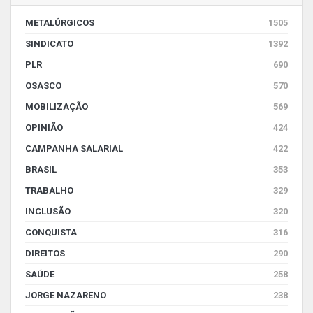
METALÚRGICOS
1505
SINDICATO
1392
PLR
690
OSASCO
570
MOBILIZAÇÃO
569
OPINIÃO
424
CAMPANHA SALARIAL
422
BRASIL
353
TRABALHO
329
INCLUSÃO
320
CONQUISTA
316
DIREITOS
290
SAÚDE
258
JORGE NAZARENO
238