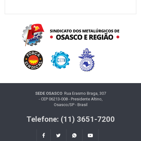
SEDE OSASCO
Rua Erasmo Braga, 307
- CEP 06213-008 - Presidente Altino,
Osasco/SP - Brasil
Telefone: (11) 3651-7200