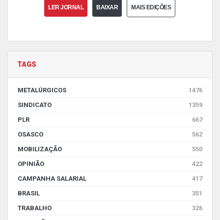
LER JORNAL
BAIXAR
MAIS EDIÇÕES
TAGS
METALÚRGICOS
1476
SINDICATO
1359
PLR
667
OSASCO
562
MOBILIZAÇÃO
550
OPINIÃO
422
CAMPANHA SALARIAL
417
BRASIL
351
TRABALHO
326