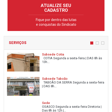
ATUALIZE SEU
CADASTRO
Fique por dentro das lutas
e conquistas do Sindicato
SERVIÇOS
Subsede Cotia
COTIA Segunda a sexta-feira | DAS 8h às
13h...
Subsede Taboão
TABOÃO DA SERRA Segunda a sexta-feira
| DAS 8h...
Sede
OSASCO Segunda a sexta-feira Diretoria |
Das 8h às 12h |...