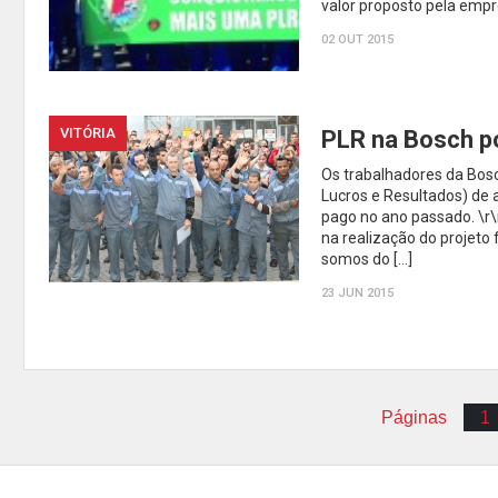
valor proposto pela empr
02 OUT 2015
VITÓRIA
PLR na Bosch po
Os trabalhadores da Bosc
Lucros e Resultados) de 
pago no ano passado. \r\
na realização do projeto
somos do […]
23 JUN 2015
Páginas
1