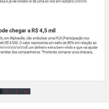
esa e já vai recebe-lo de uma só vez em outubro.\r\n\r\n
de chegar a R$ 4,5 mil
h, em Alphaville, vão embolsar uma PLR (Participação nos
até R$ 4.500. O valor representa um salto de 80% em relação ao
n\r\n\r\n\r\n\r\nÉ um dinheiro extra bem-vindo e que vai ajudar
 familiar dos companheiros. “Pretendo comprar uma chácara,
2
3
4