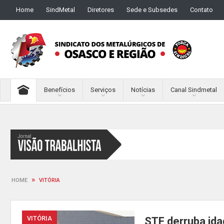
Home
SindMetal
Diretores
Sede e Subsedes
Contato
Benefícios
Serviços
Notícias
Canal Sindmetal
»
HOME
VITÓRIA
VITÓRIA
STF derruba ida