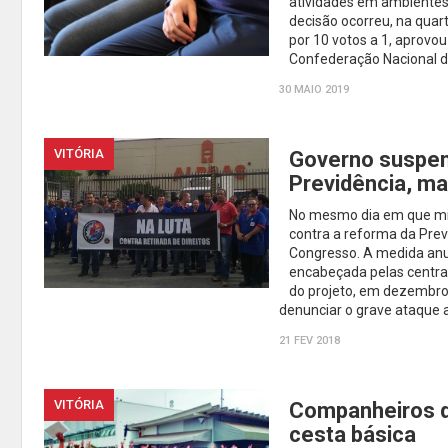
atividades em ambientes 
decisão ocorreu, na quart
por 10 votos a 1, aprovou
Confederação Nacional d
30 MAIO 2019
VITÓRIA
Governo suspen
Previdência, m
No mesmo dia em que milh
contra a reforma da Prev
Congresso. A medida anun
encabeçada pelas centrai
do projeto, em dezembro 
denunciar o grave ataque a
21 FEV 2018
VITÓRIA
Companheiros d
cesta básica