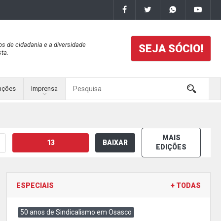
os de cidadania e a diversidade
SEJA SÓCIO!
ta.
nções
Imprensa
MAIS
13
BAIXAR
EDIÇÕES
ESPECIAIS
+ TODAS
50 anos de Sindicalismo em Osasco