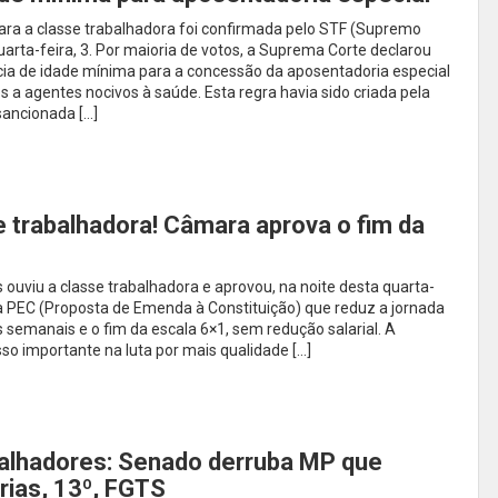
ara a classe trabalhadora foi confirmada pelo STF (Supremo
uarta-feira, 3. Por maioria de votos, a Suprema Corte declarou
ncia de idade mínima para a concessão da aposentadoria especial
s a agentes nocivos à saúde. Esta regra havia sido criada pela
sancionada […]
se trabalhadora! Câmara aprova o fim da
uviu a classe trabalhadora e aprovou, na noite desta quarta-
 a PEC (Proposta de Emenda à Constituição) que reduz a jornada
 semanais e o fim da escala 6×1, sem redução salarial. A
o importante na luta por mais qualidade […]
balhadores: Senado derruba MP que
rias, 13º, FGTS