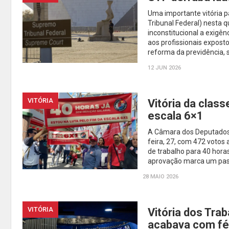
Uma importante vitória p
Tribunal Federal) nesta q
inconstitucional a exigê
aos profissionais exposto
reforma da previdência, 
12 JUN 2026
VITÓRIA
Vitória da clas
escala 6×1
A Câmara dos Deputados o
feira, 27, com 472 votos
de trabalho para 40 horas
aprovação marca um pass
28 MAIO 2026
VITÓRIA
Vitória dos Tra
acabava com fé