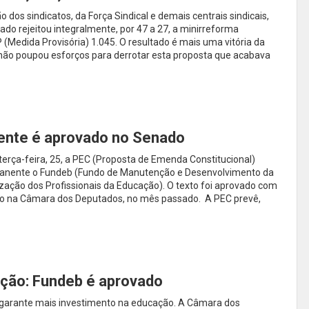
dos sindicatos, da Força Sindical e demais centrais sindicais,
nado rejeitou integralmente, por 47 a 27, a minirreforma
P (Medida Provisória) 1.045. O resultado é mais uma vitória da
 não poupou esforços para derrotar esta proposta que acabava
nte é aprovado no Senado
erça-feira, 25, a PEC (Proposta de Emenda Constitucional)
manente o Fundeb (Fundo de Manutenção e Desenvolvimento da
zação dos Profissionais da Educação). O texto foi aprovado com
o na Câmara dos Deputados, no mês passado. A PEC prevê,
ação: Fundeb é aprovado
a garante mais investimento na educação. A Câmara dos