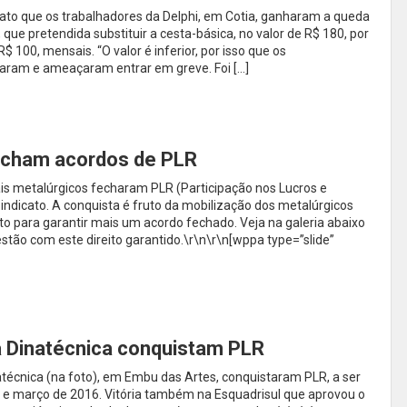
cato que os trabalhadores da Delphi, em Cotia, ganharam a queda
ue pretendida substituir a cesta-básica, no valor de R$ 180, por
 100, mensais. “O valor é inferior, por isso que os
aram e ameaçaram entrar em greve. Foi […]
echam acordos de PLR
s metalúrgicos fecharam PLR (Participação nos Lucros e
indicato. A conquista é fruto da mobilização dos metalúrgicos
to para garantir mais um acordo fechado. Veja na galeria abaixo
stão com este direito garantido.\r\n\r\n[wppa type=”slide”
a Dinatécnica conquistam PLR
écnica (na foto), em Embu das Artes, conquistaram PLR, a ser
e março de 2016. Vitória também na Esquadrisul que aprovou o