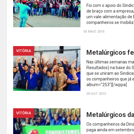
Foi com o apoio do Sindi
de braço com a empresa, q
um vale-alimentação de R$
companheiros se mobiliz
03 MAIO 2016
VITÓRIA
Metalúrgicos f
Nas últimas semanas mai
Resultados) na base do S
que se uniram ao Sindica
os companheiros que já e
album=”253″][/wppa]
09 OUT 2015
VITÓRIA
Metalúrgicos d
Os companheiros da Dinat
paga ainda em setembro 