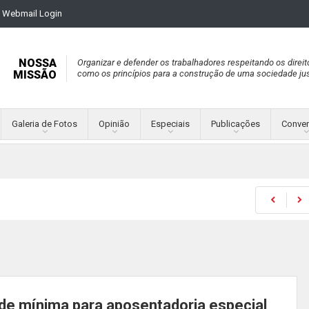
Webmail Login
NOSSA
Organizar e defender os trabalhadores respeitando os direit
MISSÃO
como os princípios para a construção de uma sociedade jus
Galeria de Fotos
Opinião
Especiais
Publicações
Conve
de mínima para aposentadoria especial