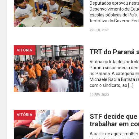
Deputados aprovou nesta 
Desenvolvimento da Educ
escolas públicas do País.
tentativa do Governo Fed
22 JUL 2020
VITÓRIA
TRT do Paraná 
Vitória na luta dos petrol
Paraná suspendeu a demis
no Paraná. A categoria e
Michaele Bacila Batista
com o sindicato, ao […]
19 FEV 2020
VITÓRIA
STF decide que 
trabalhar em co
A partir de agora, mul