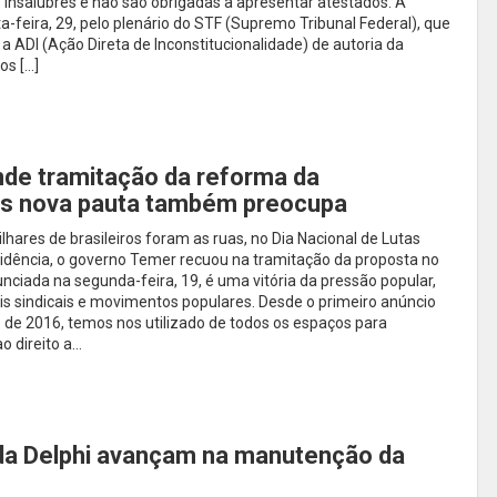
insalubres e não são obrigadas a apresentar atestados. A
a-feira, 29, pelo plenário do STF (Supremo Tribunal Federal), que
 a ADI (Ação Direta de Inconstitucionalidade) de autoria da
os […]
de tramitação da reforma da
as nova pauta também preocupa
ares de brasileiros foram as ruas, no Dia Nacional de Lutas
idência, o governo Temer recuou na tramitação da proposta no
ciada na segunda-feira, 19, é uma vitória da pressão popular,
s sindicais e movimentos populares. Desde o primeiro anúncio
de 2016, temos nos utilizado de todos os espaços para
o direito a…
a Delphi avançam na manutenção da