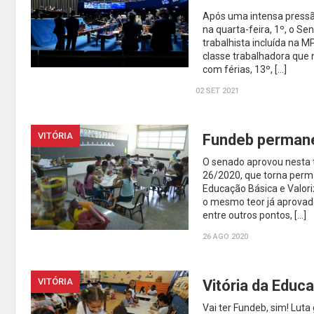
Após uma intensa pressão 
na quarta-feira, 1º, o Se
trabalhista incluída na M
classe trabalhadora que
com férias, 13º, […]
02 SET 2021
VITÓRIA
Fundeb permane
O senado aprovou nesta t
26/2020, que torna per
Educação Básica e Valori
o mesmo teor já aprovad
entre outros pontos, […]
26 AGO 2020
VITÓRIA
Vitória da Educ
Vai ter Fundeb, sim! Lut