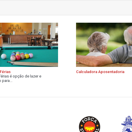
Férias
Calculadora Aposentadoria
férias é opção de lazer e
 para...