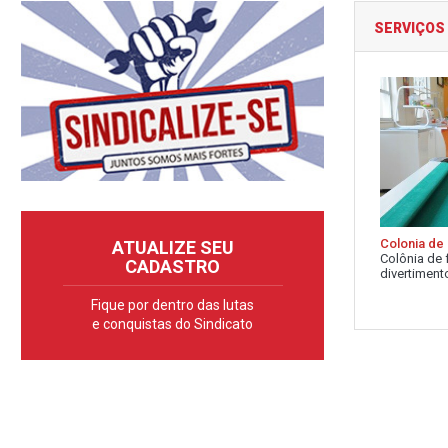
SERVIÇOS
Colonia de 
ATUALIZE SEU
Colônia de 
CADASTRO
divertimento
Fique por dentro das lutas
e conquistas do Sindicato