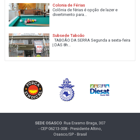
Colonia de Férias
Colônia de férias é opção de lazer e
divertimento para...
Subsede Taboão
TABOÃO DA SERRA Segunda a sexta-feira
| DAS 8h...
SEDE OSASCO
Rua Erasmo Braga, 307
- CEP 06213-008 - Presidente Altino,
Osasco/SP - Brasil