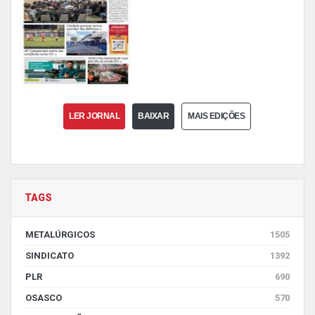
LER JORNAL
BAIXAR
MAIS EDIÇÕES
TAGS
METALÚRGICOS
1505
SINDICATO
1392
PLR
690
OSASCO
570