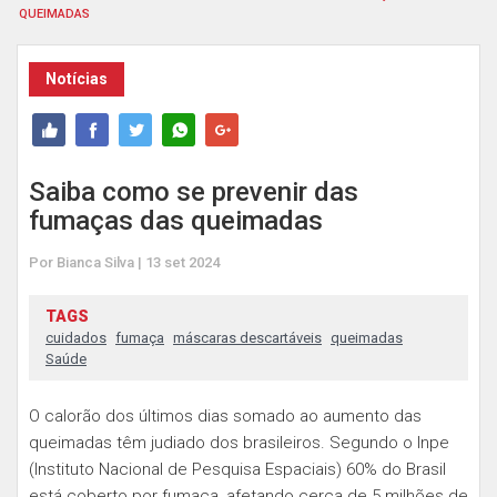
QUEIMADAS
Notícias
Saiba como se prevenir das
fumaças das queimadas
Por Bianca Silva | 13 set 2024
TAGS
cuidados
fumaça
máscaras descartáveis
queimadas
Saúde
O calorão dos últimos dias somado ao aumento das
queimadas têm judiado dos brasileiros. Segundo o Inpe
(Instituto Nacional de Pesquisa Espaciais) 60% do Brasil
está coberto por fumaça, afetando cerca de 5 milhões de