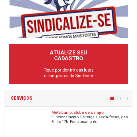
ATUALIZE SEU
CADASTRO
Fique por dentro das lutas
e conquistas do Sindicato
SERVIÇOS
Metalcamp, clube de campo
Funcionamento De terça a sexta-feiras, das
8h às 17h. Funcionamento...