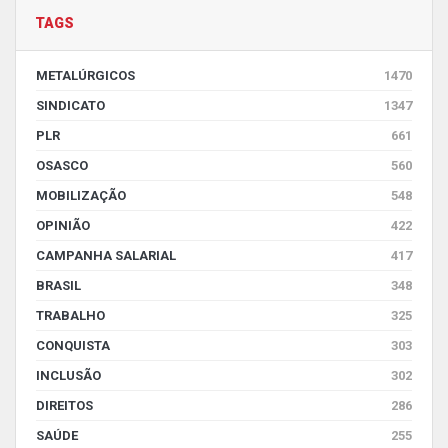
TAGS
METALÚRGICOS
1470
SINDICATO
1347
PLR
661
OSASCO
560
MOBILIZAÇÃO
548
OPINIÃO
422
CAMPANHA SALARIAL
417
BRASIL
348
TRABALHO
325
CONQUISTA
303
INCLUSÃO
302
DIREITOS
286
SAÚDE
255