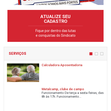
ATUALIZE SEU
CADASTRO
Fique por dentro das lutas
e conquistas do Sindicato
SERVIÇOS
Calculadora Aposentadoria
Metalcamp, clube de campo
Funcionamento De terça a sexta-feiras, das
8h às 17h. Funcionamento...