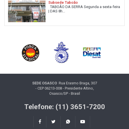
Subsede Taboão
TABOÃO DA SERRA Segunda a sexta-feira
| DAS 8h...
SEDE OSASCO
Rua Erasmo Braga, 307
- CEP 06213-008 - Presidente Altino,
Osasco/SP - Brasil
Telefone: (11) 3651-7200