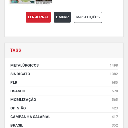
LER JORNAL
BAIXAR
MAIS EDIÇÕES
TAGS
METALÚRGICOS
1498
SINDICATO
1382
PLR
685
OSASCO
570
MOBILIZAÇÃO
565
OPINIÃO
423
CAMPANHA SALARIAL
417
BRASIL
352