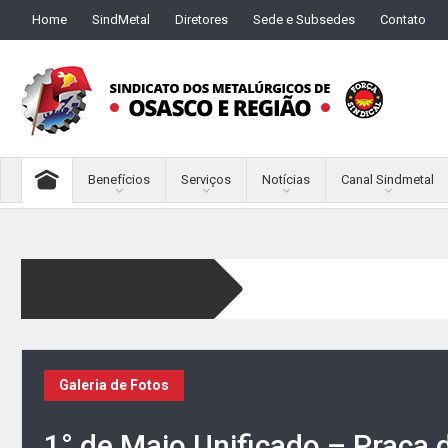
Home
SindMetal
Diretores
Sede e Subsedes
Contato
Benefícios
Serviços
Notícias
Canal Sindmetal
Galeria de Fotos
1° de Maio Unificado – Praça 