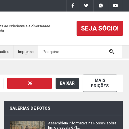
os de cidadania e a diversidade
SEJA SÓCIO!
ta.
nções
Imprensa
MAIS
06
BAIXAR
EDIÇÕES
GALERIAS DE FOTOS
Assembleia informativa na Rossini sobre
fim da escala 6×1...