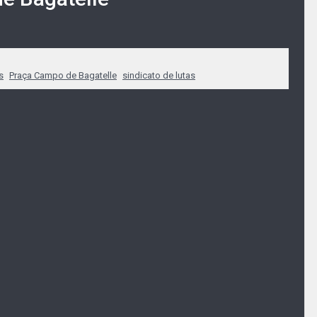
s
Praça Campo de Bagatelle
sindicato de lutas