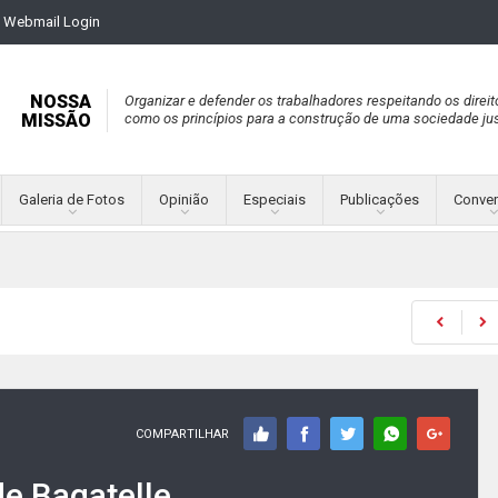
Webmail Login
NOSSA
Organizar e defender os trabalhadores respeitando os direit
MISSÃO
como os princípios para a construção de uma sociedade jus
Galeria de Fotos
Opinião
Especiais
Publicações
Conve
COMPARTILHAR
de Bagatelle