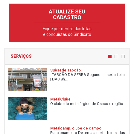
ATUALIZE SEU
CADASTRO
Fique por dentro das lutas
e conquistas do Sindicato
SERVIÇOS
Subsede Taboão
TABOÃO DA SERRA Segunda a sexta-feira
| DAS 8h...
MetalClube
O clube do metalúrgico de Osaco e região
Metalcamp, clube de campo
Funcionamento De terça a sexta-feiras, das