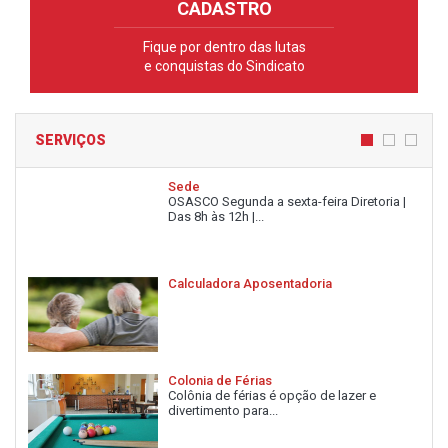
CADASTRO
Fique por dentro das lutas
e conquistas do Sindicato
SERVIÇOS
Sede
OSASCO Segunda a sexta-feira Diretoria |
Das 8h às 12h |...
Calculadora Aposentadoria
Colonia de Férias
Colônia de férias é opção de lazer e
divertimento para...