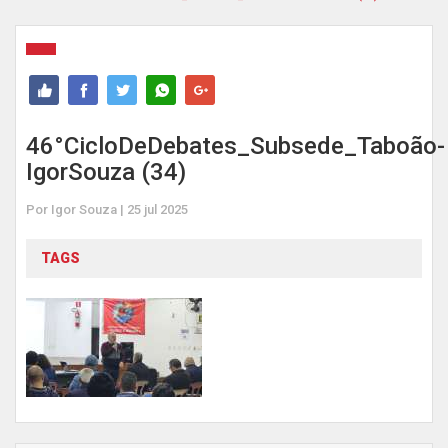
46°CicloDeDebates_Subsede_Taboão-
IgorSouza (34)
Por Igor Souza | 25 jul 2025
TAGS