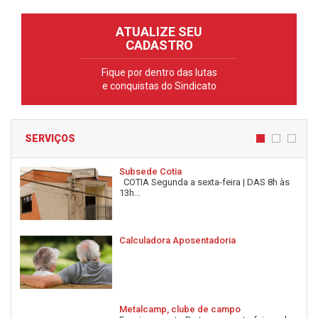
ATUALIZE SEU
CADASTRO
Fique por dentro das lutas
e conquistas do Sindicato
SERVIÇOS
Subsede Cotia
COTIA Segunda a sexta-feira | DAS 8h às
13h...
Calculadora Aposentadoria
Metalcamp, clube de campo