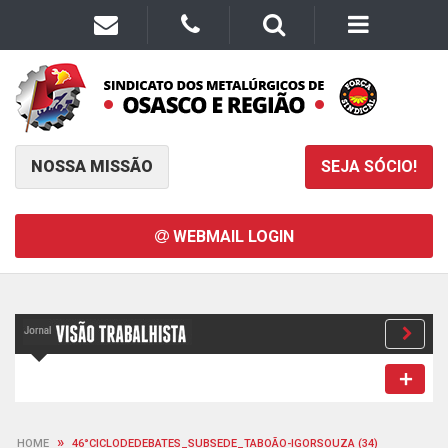
NOSSA MISSÃO
SEJA SÓCIO!
WEBMAIL LOGIN
»
HOME
46°CICLODEDEBATES_SUBSEDE_TABOÃO-IGORSOUZA (34)