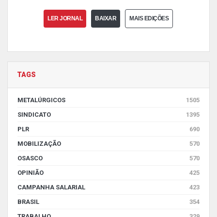
LER JORNAL
BAIXAR
MAIS EDIÇÕES
TAGS
METALÚRGICOS
1505
SINDICATO
1395
PLR
690
MOBILIZAÇÃO
570
OSASCO
570
OPINIÃO
425
CAMPANHA SALARIAL
423
BRASIL
354
TRABALHO
329