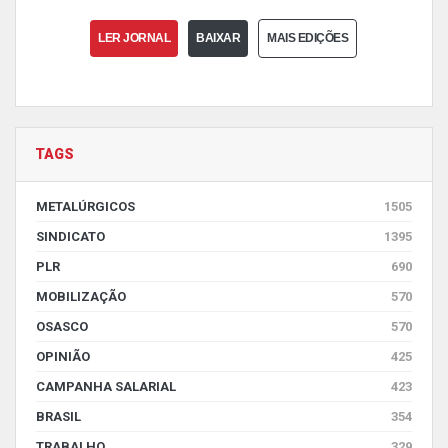
LER JORNAL
BAIXAR
MAIS EDIÇÕES
TAGS
METALÚRGICOS
1505
SINDICATO
1395
PLR
690
MOBILIZAÇÃO
570
OSASCO
570
OPINIÃO
425
CAMPANHA SALARIAL
423
BRASIL
354
TRABALHO
329