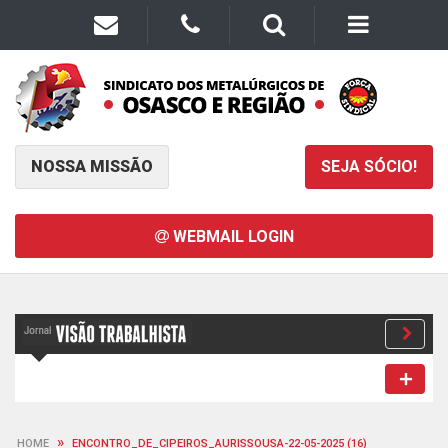
NOSSA MISSÃO
SEJA SÓCIO!
WEBMAIL LOGIN
»
HOME
ENCONTRO_DE_CIPEIROS_AURISSOUSA-22-05-2025 (16)