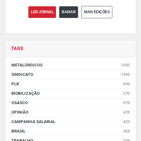
LER JORNAL
BAIXAR
MAIS EDIÇÕES
TAGS
METALÚRGICOS
1505
SINDICATO
1395
PLR
690
MOBILIZAÇÃO
570
OSASCO
570
OPINIÃO
425
CAMPANHA SALARIAL
423
BRASIL
354
TRABALHO
329