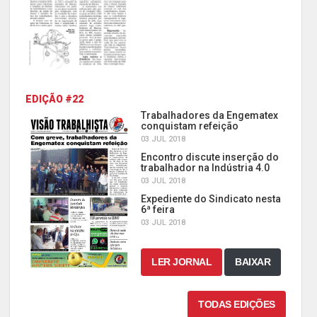
EDIÇÃO #22
Trabalhadores da Engematex
conquistam refeição
03 JUL 2018
Encontro discute inserção do
trabalhador na Indústria 4.0
03 JUL 2018
Expediente do Sindicato nesta
6ª feira
03 JUL 2018
LER JORNAL
BAIXAR
TODAS EDIÇÕES