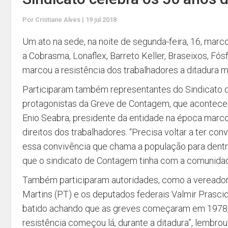
Por Cristiane Alves | 19 jul 2018
Um ato na sede, na noite de segunda-feira, 16, mar
a Cobrasma, Lonaflex, Barreto Keller, Braseixos, Fó
marcou a resistência dos trabalhadores a ditadura mil
Participaram também representantes do Sindicato 
protagonistas da Greve de Contagem, que aconteceu
Enio Seabra, presidente da entidade na época marc
direitos dos trabalhadores. “Precisa voltar a ter co
essa convivência que chama a população para dentro 
que o sindicato de Contagem tinha com a comunidad
Também participaram autoridades, como a vereador
Martins (PT) e os deputados federais Valmir Prascid
batido achando que as greves começaram em 1978, n
resistência começou lá, durante a ditadura”, lembrou