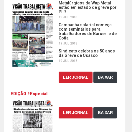
Metalúrgicos da Wap Metal
estão em estado de greve por
PLR
19 JUL 2018
Campanha salarial começa
com seminários para
trabalhadores de Barueri e de
Cotia
19 JUL 2018
Sindicato celebra os 50 anos
da Greve de Osasco
19 JUL 2018
LER JORNAL
BAIXAR
EDIÇÃO #Especial
LER JORNAL
BAIXAR