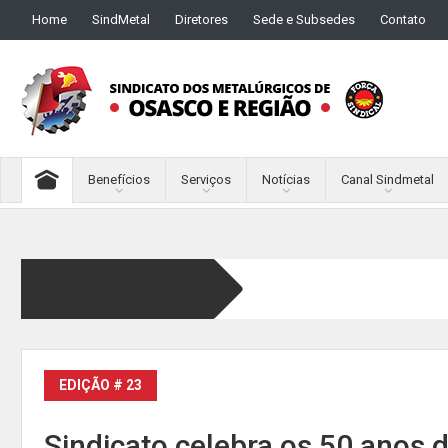
Home
SindMetal
Diretores
Sede e Subsedes
Contato
Benefícios
Serviços
Notícias
Canal Sindmetal
EDIÇÃO # 23
Sindicato celebra os 50 anos 