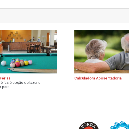
Férias
Calculadora Aposentadoria
férias é opção de lazer e
 para...