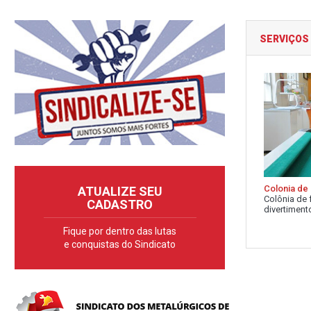
SERVIÇOS
Colonia de 
ATUALIZE SEU
Colônia de 
CADASTRO
divertimento
Fique por dentro das lutas
e conquistas do Sindicato