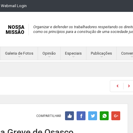
Webmail Login
NOSSA
Organizar e defender os trabalhadores respeitando os direit
MISSÃO
como os princípios para a construção de uma sociedade jus
Galeria de Fotos
Opinião
Especiais
Publicações
Conve
COMPARTILHAR
da Greve de Osasco