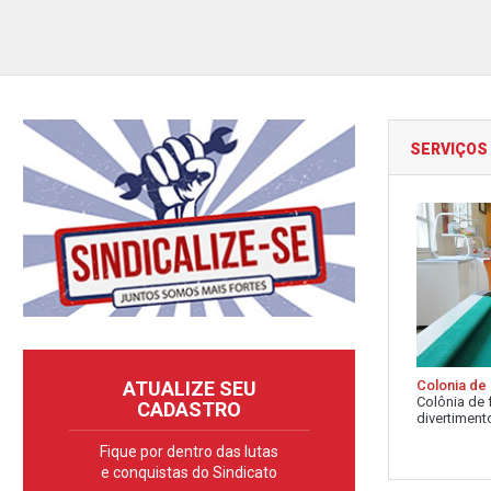
SERVIÇOS
Colonia de 
ATUALIZE SEU
Colônia de 
CADASTRO
divertimento
Fique por dentro das lutas
e conquistas do Sindicato