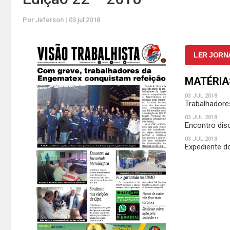
Por Jeferson | 03 jul 2018
LER JORN
MATÉRIA
03 JUL 2018
Trabalhadore
03 JUL 2018
Encontro disc
03 JUL 2018
Expediente do