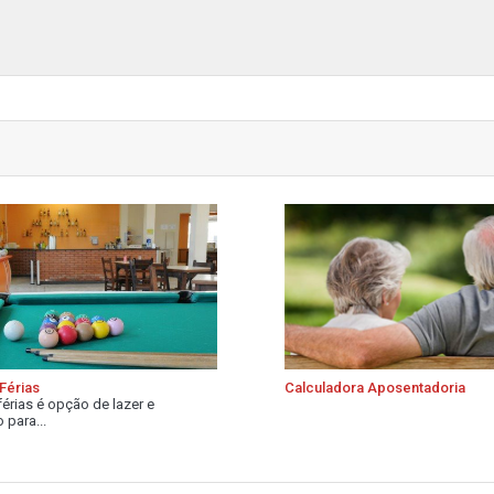
Férias
Calculadora Aposentadoria
férias é opção de lazer e
 para...