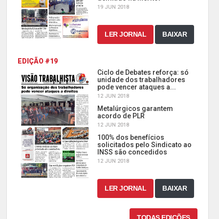
19 JUN 2018
LER JORNAL
BAIXAR
EDIÇÃO #19
Ciclo de Debates reforça: só
unidade dos trabalhadores
pode vencer ataques a...
12 JUN 2018
Metalúrgicos garantem
acordo de PLR
12 JUN 2018
100% dos benefícios
solicitados pelo Sindicato ao
INSS são concedidos
12 JUN 2018
LER JORNAL
BAIXAR
TODAS EDIÇÕES