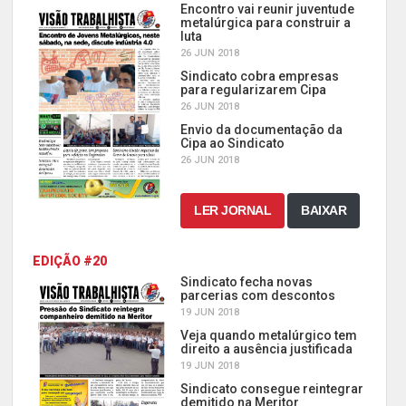
Encontro vai reunir juventude
metalúrgica para construir a
luta
26 JUN 2018
Sindicato cobra empresas
para regularizarem Cipa
26 JUN 2018
Envio da documentação da
Cipa ao Sindicato
26 JUN 2018
LER JORNAL
BAIXAR
EDIÇÃO #20
Sindicato fecha novas
parcerias com descontos
19 JUN 2018
Veja quando metalúrgico tem
direito a ausência justificada
19 JUN 2018
Sindicato consegue reintegrar
demitido na Meritor