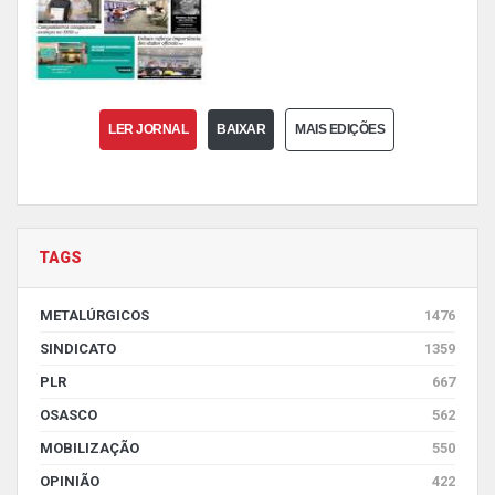
LER JORNAL
BAIXAR
MAIS EDIÇÕES
TAGS
METALÚRGICOS
1476
SINDICATO
1359
PLR
667
OSASCO
562
MOBILIZAÇÃO
550
OPINIÃO
422