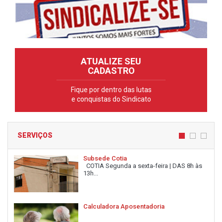
ATUALIZE SEU
CADASTRO
Fique por dentro das lutas
e conquistas do Sindicato
SERVIÇOS
Subsede Cotia
COTIA Segunda a sexta-feira | DAS 8h às
13h...
Calculadora Aposentadoria