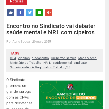
Notícias
Encontro no Sindicato vai debater
saúde mental e NR1 com cipeiros
Por Auris Sousa | 20 maio 2025
TAGS
CIPA
cipeiros
fundacentro
Guilherme Garnica
Maria Maeno
Ministério do Trabalho
NR 1.
saúde mental
sindicato
Superintendência Regional do Trabalho/SP
O Sindicato
promove um
grande diálogo
com as CIPAs
para debater as