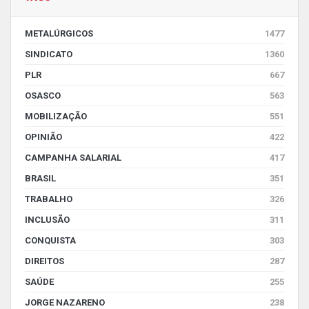
METALÚRGICOS
1477
SINDICATO
1360
PLR
667
OSASCO
563
MOBILIZAÇÃO
551
OPINIÃO
422
CAMPANHA SALARIAL
417
BRASIL
351
TRABALHO
326
INCLUSÃO
311
CONQUISTA
303
DIREITOS
287
SAÚDE
255
JORGE NAZARENO
238