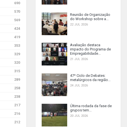
690
570
Reunião de Organização
do Workshop sobre a...
569
22 JUL 2026
424
419
Avaliação destaca
353
impacto do Programa de
Empregabilidade...
329
21 JUL 2026
320
315
47º Ciclo de Debates:
289
metalúrgicos da região...
24 JUL 2026
258
238
217
Última rodada da fase de
grupos tem...
216
20 JUL 2026
212