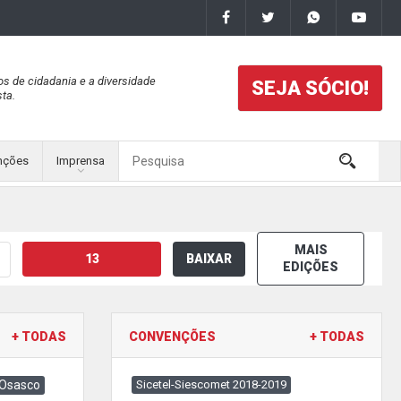
os de cidadania e a diversidade
SEJA SÓCIO!
ta.
nções
Imprensa
MAIS
13
BAIXAR
EDIÇÕES
+ TODAS
CONVENÇÕES
+ TODAS
 Osasco
Sicetel-Siescomet 2018-2019