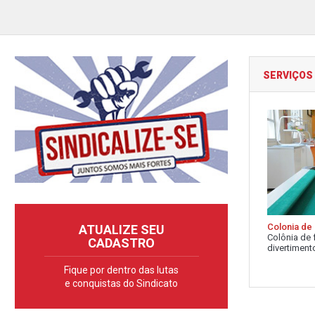
SERVIÇOS
Colonia de 
ATUALIZE SEU
Colônia de 
CADASTRO
divertimento
Fique por dentro das lutas
e conquistas do Sindicato