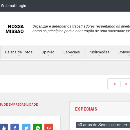
Webmail Login
NOSSA
Organizar e defender os trabalhadores respeitando os direit
MISSÃO
como os princípios para a construção de uma sociedade jus
Galeria de Fotos
Opinião
Especiais
Publicações
Conve
MA DE EMPREGABILIDADE
ESPECIAIS
50 anos de Sindicalismo em