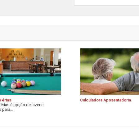
Férias
Calculadora Aposentadoria
férias é opção de lazer e
 para...