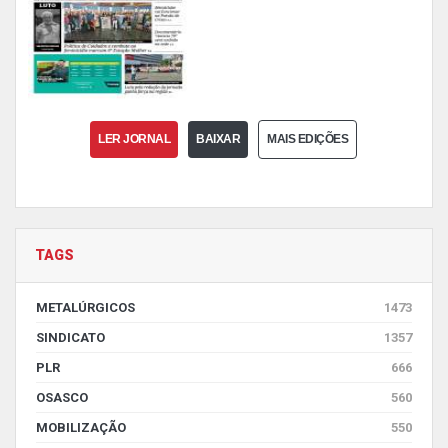
LER JORNAL
BAIXAR
MAIS EDIÇÕES
TAGS
METALÚRGICOS
1473
SINDICATO
1357
PLR
666
OSASCO
560
MOBILIZAÇÃO
550