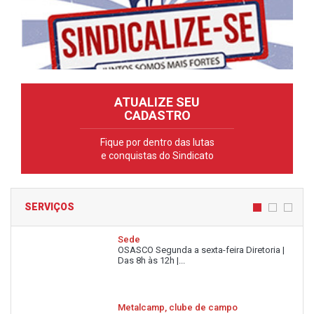
ATUALIZE SEU
CADASTRO
Fique por dentro das lutas
e conquistas do Sindicato
SERVIÇOS
Sede
OSASCO Segunda a sexta-feira Diretoria |
Das 8h às 12h |...
Metalcamp, clube de campo