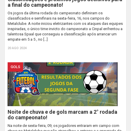
a final do campeonato!
Os jogos da última rodada do campeonato definiram os
classificados e semifinais na sexta-feira, 16, nos campos do
Metalclube. A noite iniciou eletrizantes com os ataques das equipes
inspiradas, o único time invicto do campeonato a Cinpal enfrentou a
talentosa Spaal que conseguiu a classificação após arrancar um
empate em 5 a 5 , no […]
20 AGO 2024
GOLS
Noite de chuva e de gols marcam a 2° rodada
do campeonato!
Na noite de sexta-feira, 09, os jogadores entraram em campo com
chuva no Metalclube que não atrapalhou a entrega e a enxurrada de