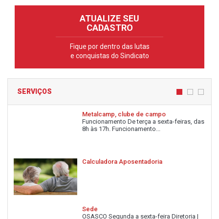
ATUALIZE SEU
CADASTRO
Fique por dentro das lutas
e conquistas do Sindicato
SERVIÇOS
Metalcamp, clube de campo
Funcionamento De terça a sexta-feiras, das
8h às 17h. Funcionamento...
Calculadora Aposentadoria
Sede
OSASCO Segunda a sexta-feira Diretoria |