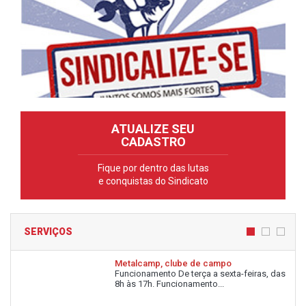
ATUALIZE SEU
CADASTRO
Fique por dentro das lutas
e conquistas do Sindicato
SERVIÇOS
Metalcamp, clube de campo
Funcionamento De terça a sexta-feiras, das
8h às 17h. Funcionamento...