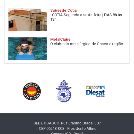
Subsede Cotia
COTIA Segunda a sexta-feira | DAS 8h às
13h...
MetalClube
O clube do metalúrgico de Osaco e região
SEDE OSASCO
Rua Erasmo Braga, 307
- CEP 06213-008 - Presidente Altino,
Osasco/SP - Brasil