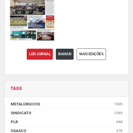
LER JORNAL
BAIXAR
MAIS EDIÇÕES
TAGS
METALÚRGICOS
1505
SINDICATO
1393
PLR
690
OSASCO
570