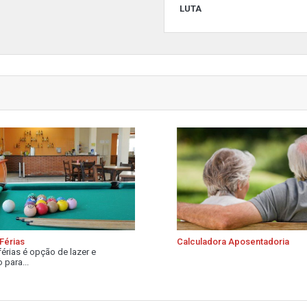
LUTA
Férias
Calculadora Aposentadoria
férias é opção de lazer e
 para...