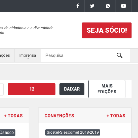
os de cidadania e a diversidade
SEJA SÓCIO!
ta.
nções
Imprensa
MAIS
12
BAIXAR
EDIÇÕES
+ TODAS
CONVENÇÕES
+ TODAS
 Osasco
Sicetel-Siescomet 2018-2019