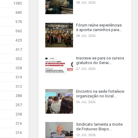
08 JUL 2026
1382
685
570
Fórum reúne experiências
e aponta caminhos para...
565
08 JUL 2026
423
417
Inscreva-se para os cursos
352
gratuitos do Senai...
328
07 JUL 2026
319
312
Encontro na sede fortalece
288
organização no local...
06 JUL 2026
257
238
216
Sindicato lamenta a morte
de Frutuoso Bispo...
216
13 JUL 2026