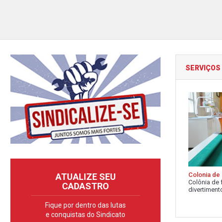
SERVIÇOS
Colonia de 
ATUALIZE SEU
Colônia de 
CADASTRO
divertimento
Fique por dentro das lutas
e conquistas do Sindicato