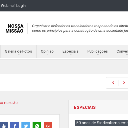
Webmail Login
NOSSA
Organizar e defender os trabalhadores respeitando os direit
MISSÃO
como os princípios para a construção de uma sociedade jus
Galeria de Fotos
Opinião
Especiais
Publicações
Conve
O E REGIÃO
ESPECIAIS
50 anos de Sindicalismo em